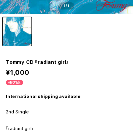
1
/1
Tommy CD 『radiant girl』
¥1,000
残り1点
International shipping available
2nd Single
『radiant girl』