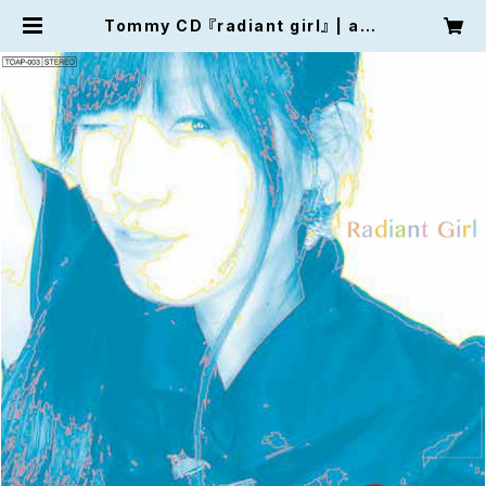
Tommy CD 『radiant girl』 | arti
sts