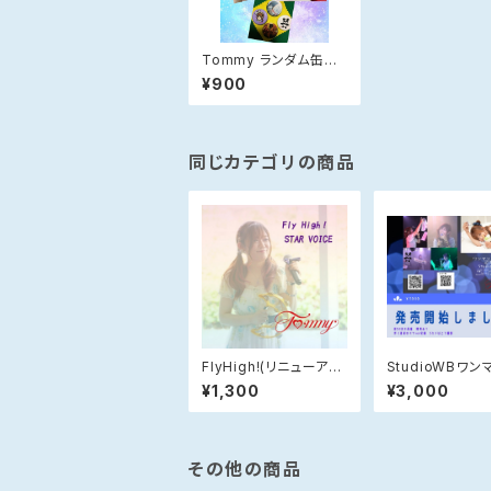
Tommy ランダム缶バ
ッチ
¥900
同じカテゴリの商品
FlyHigh!(リニューアル
StudioWBワン
ver.)
イブDVD
¥1,300
¥3,000
その他の商品