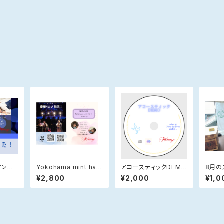
マンラ
Yokohama mint hall
アコースティックDEMO
8月の
ライブ Blu-ray DVD
2枚セット
¥2,800
¥2,000
¥1,0