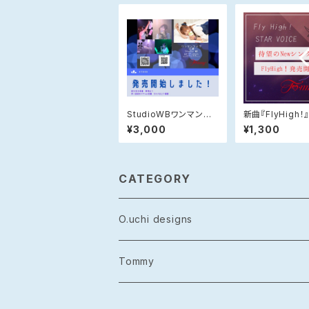
StudioWBワンマンラ
新曲『FlyHigh！
イブDVD
¥3,000
¥1,300
CATEGORY
O.uchi designs
レザー
Tommy
シルバーアクセサリー