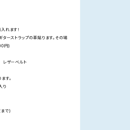
前入れます！
のギターストラップの革貼ります。その場
00円)
ジナル レザーベルト
ります。
入り
まで)