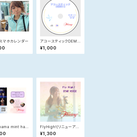
スマホカレンダー
アコースティックDEMO
第2弾
00
¥1,000
ama mint hall
FlyHigh!(リニューアル
Blu-ray DVD
ver.)
800
¥1,300