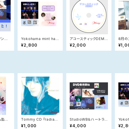
マンラ
Yokohama mint hall
アコースティックDEMO
8月の
ライブ Blu-ray DVD
2枚セット
¥2,800
¥2,000
¥1,0
ム缶バ
Tommy CD 『radiant
StudioWB＆ハートラン
Yokoh
girl』
ドDVD
ライブ 
¥1,000
¥4,000
¥2,