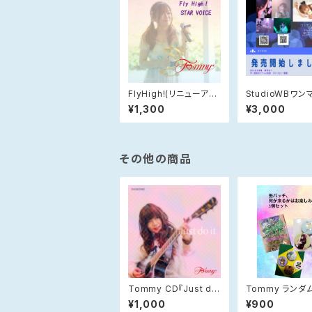
FlyHigh!(リニューアル
StudioWBワン
ver.)
イブDVD
¥1,300
¥3,000
その他の商品
Tommy CD『Just do
Tommy ランダ
it』
ッチ
¥1,000
¥900