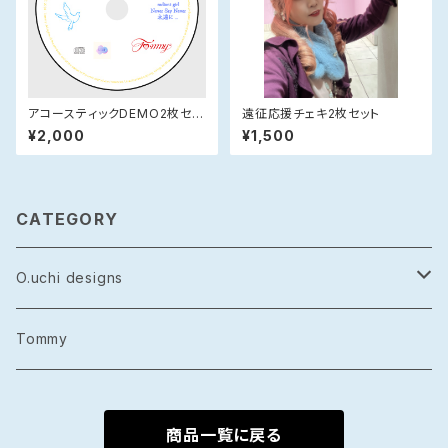
アコースティックDEMO2枚セッ
遠征応援チェキ2枚セット
ト
¥2,000
¥1,500
CATEGORY
O.uchi designs
レザー
Tommy
シルバーアクセサリー
商品一覧に戻る