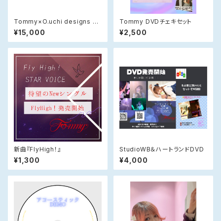
Tommy×O.uchi designs レ
Tommy DVDチェキセット
ザーベルト 4㎝幅
¥15,000
¥2,500
新曲『FlyHigh！』
StudioWB＆ハートランドDVD
¥1,300
¥4,000